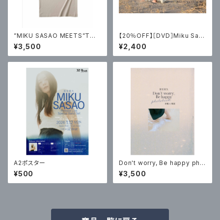
”MIKU SASAO MEETS”Tシャ
【20％OFF】［DVD］Miku Sas
ツ
ao「She was a girl」release
¥3,500
¥2,400
tour 2022 at三軒茶屋GrapeF
ruitMoon
A2ポスター
Don't worry, Be happy pho
tobook 沖縄&韓国
¥500
¥3,500