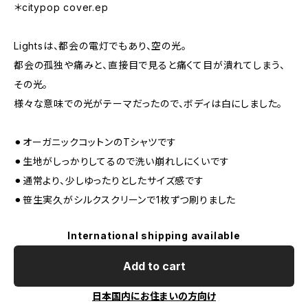
＊citypop cover.ep
Lightsは、都会の電灯でもあり、空の光。
都会の孤独や痛みと、直接目で見ると痛くて目が潰れてしまう、
その光。
様々な意味での光がテーマだったので、ボディは白にしました。
⚫︎オーガニックコットンのTシャツです
⚫︎生地がしっかりしてるので洗い崩れしにくいです
⚫︎通常より、少しゆったりとしたサイズ感です
⚫︎笹生実久がシルクスクリーンで1枚ずつ刷りました
International shipping available
Add to cart
日本国内にお住まいの方向け