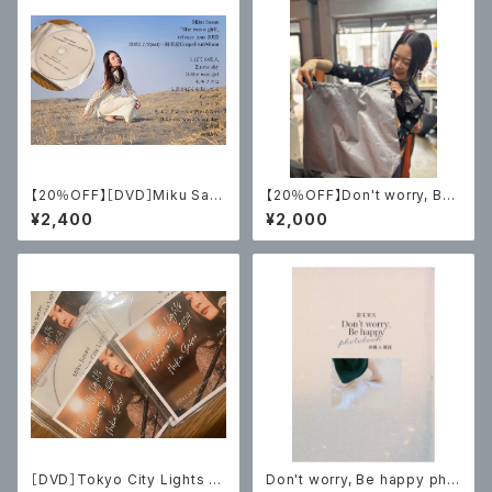
【20％OFF】［DVD］Miku Sas
【20％OFF】Don't worry, Be
ao「She was a girl」release
happy 2way bag
¥2,400
¥2,000
tour 2022 at三軒茶屋GrapeF
ruitMoon
［DVD］Tokyo City Lights R
Don't worry, Be happy pho