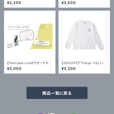
elease Tour 2024 （2024.1/
tobook 沖縄&韓国
¥2,200
¥3,500
14 at Grapefruit Moon）
【YouTube Live】サポートチケ
【20％OFF】「Tokyo City Lig
ット
hts 2」オーガニックコットン・ロ
¥3,000
¥3,200
ングTシャツ
商品一覧に戻る