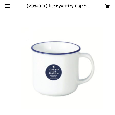
【20％OFF】『Tokyo City Lights
2』マグカップ | Miku Sasao Onlin
e Shop