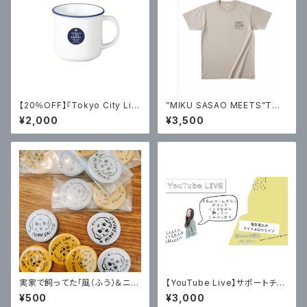
【20％OFF】『Tokyo City Lig
”MIKU SASAO MEETS”Tシャ
hts 2』マグカップ
ツ
¥2,000
¥3,500
実家で飼ってた「風（ふう）＆ニ
【YouTube Live】サポートチケ
コ」缶バッチ2個セット
ット
¥500
¥3,000