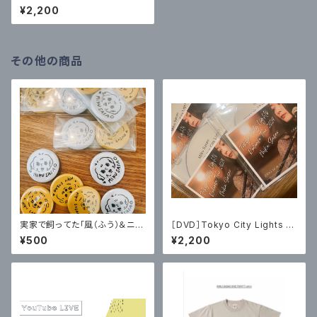
elease Tour 2024 （2024.1/
¥2,200
14 at Grapefruit Moon）
その他の商品
実家で飼ってた「風（ふう）＆ニ
［DVD］Tokyo City Lights R
コ」缶バッチ2個セット
elease Tour 2024 （2024.1/
¥500
¥2,200
14 at Grapefruit Moon）