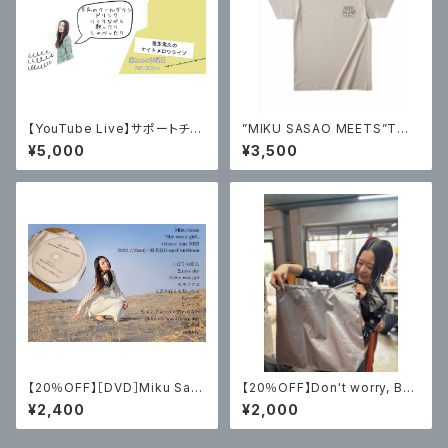
【YouTube Live】サポートチケ
”MIKU SASAO MEETS”Tシャ
ット
ツ
¥5,000
¥3,500
【20％OFF】［DVD］Miku Sas
【20％OFF】Don't worry, Be
ao「She was a girl」release
happy 2way bag
¥2,400
¥2,000
tour 2022 at三軒茶屋GrapeF
ruitMoon