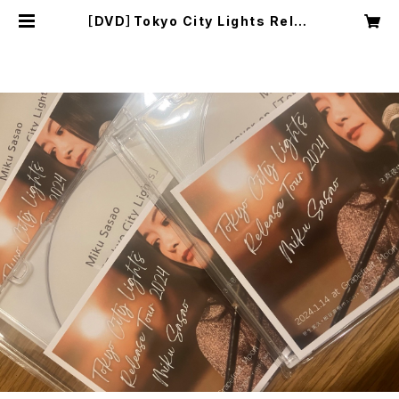
［DVD］Tokyo City Lights Relea
se Tour 2024 （2024.1/14 at Gr
apefruit Moon） | Miku Sasao
Online Shop