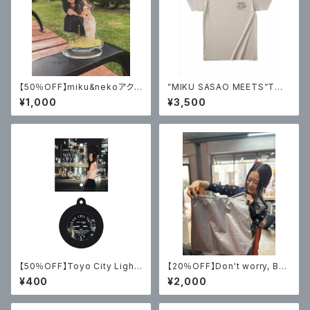
【50％OFF】miku&nekoアクリ
”MIKU SASAO MEETS”Tシャ
ルスタンド
ツ
¥1,000
¥3,500
【50％OFF】Toyo City Light
【20％OFF】Don't worry, Be
s LPキーホルダー
happy 2way bag
¥400
¥2,000