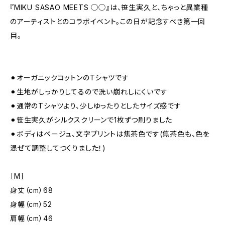
『MIKU SASAO MEETS ◯◯』は、笹生実久と、ちゃっと異業種
のアーティストとのコラボイベント。この日が記念すべき第一回
目。
⚫︎オーガニックコットンのTシャツです
⚫︎生地がしっかりしてるので洗い崩れしにくいです
⚫︎通常のTシャツより、少しゆったりとしたサイズ感です
⚫︎笹生実久がシルクスクリーンで1枚ずつ刷りました
⚫︎ボディはベージュ、文字プリントは焦茶色です(焦茶色も、色を
混ぜて調整してつくりました！)
［M］
身丈（cm）68
身幅（cm）52
肩幅（cm）46