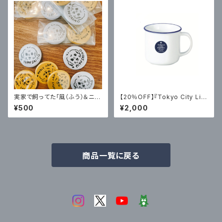
実家で飼ってた「風（ふう）＆ニ
【20％OFF】『Tokyo City Lig
コ」缶バッチ2個セット
hts 2』マグカップ
¥500
¥2,000
商品一覧に戻る