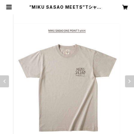
”MIKU SASAO MEETS”Tシャツ |
Miku Sasao Online Shop