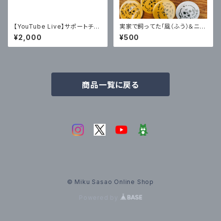
【YouTube Live】サポートチケ
実家で飼ってた「風（ふう）＆ニ
ット
コ」缶バッチ2個セット
¥2,000
¥500
商品一覧に戻る
© Miku Sasao Online Shop
Powered by