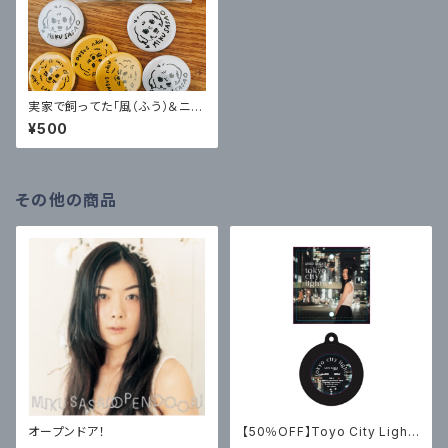
実家で飼ってた「風（ふう）＆ニ
コ」缶バッチ2個セット
¥500
その他の商品
オープンドア！
【50％OFF】Toyo City Light
s LPキーホルダー