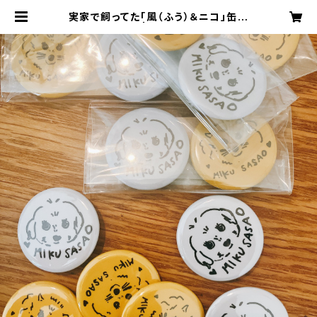
実家で飼ってた「風（ふう）＆ニコ」缶バ
ッチ2個セット | Miku Sasao Onli
ne Shop