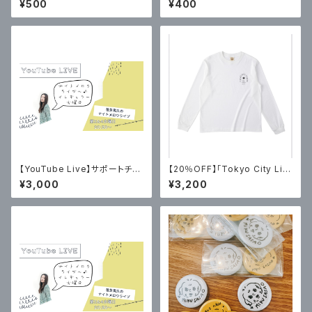
¥500
¥400
【YouTube Live】サポートチケ
【20％OFF】「Tokyo City Lig
ット
hts 2」オーガニックコットン・ロ
¥3,000
¥3,200
ングTシャツ